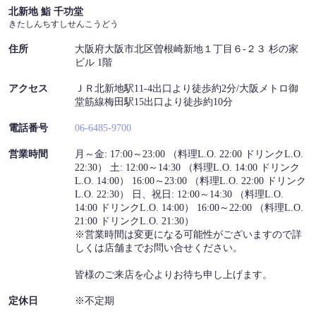
北新地 鮨 千功堂
きたしんちすしせんこうどう
この店舗情報をシェアする
住所
大阪府大阪市北区曽根崎新地１丁目６-２３ 杉の家
アクセス | 北新地 鮨 千功堂
ビル 1階
大阪府大阪市北区曽根崎新地１丁目６-２３ 杉の家ビル 1階
アクセス
ＪＲ北新地駅11-4出口より徒歩約2分/大阪メトロ御
https://senkoudou.owst.jp/map
堂筋線梅田駅15出口より徒歩約10分
お店情報をコピー
電話番号
06-6485-9700
営業時間
月～金: 17:00～23:00 （料理L.O. 22:00 ドリンクL.O.
22:30） 土: 12:00～14:30 （料理L.O. 14:00 ドリンク
L.O. 14:00） 16:00～23:00 （料理L.O. 22:00 ドリンク
L.O. 22:30） 日、祝日: 12:00～14:30 （料理L.O.
14:00 ドリンクL.O. 14:00） 16:00～22:00 （料理L.O.
21:00 ドリンクL.O. 21:30）
閉じる
※営業時間は変更になる可能性がございますので詳
しくは店舗までお問い合せください。
皆様のご来店を心よりお待ち申し上げます。
定休日
※不定期